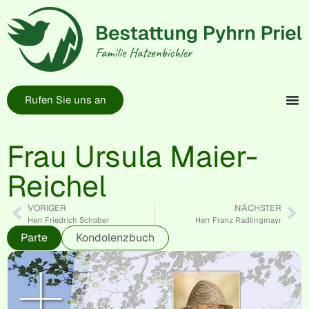
Rufen Sie uns an
Frau Ursula Maier-
Reichel
VORIGER
NÄCHSTER
Herr Friedrich Schober
Herr Franz Radlingmayr
Parte
Kondolenzbuch